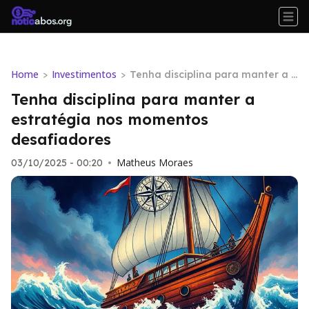
Home
Investimentos
>
>
Tenha disciplina para manter a e
stratégia nos momentos desafia
Tenha disciplina para manter a
dores
estratégia nos momentos
desafiadores
Matheus Moraes
03/10/2025 - 00:20
•