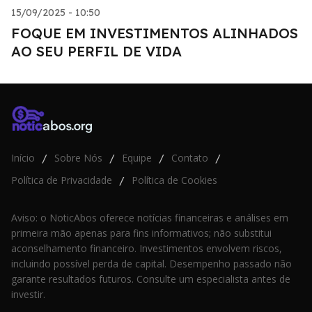
15/09/2025 - 10:50
FOQUE EM INVESTIMENTOS ALINHADOS
AO SEU PERFIL DE VIDA
Início
Sobre Nós
Equipe
Contato
/
/
/
/
Política de Privacidade
Política de Cookies
/
Aviso: o NoticAbos oferece notícias financeiras e análises em
primeira mão apenas para fins informativos; não substitui
aconselhamento financeiro. Investimentos envolvem riscos,
incluindo possível perda de capital. Desempenho passado não
garante resultados futuros. Consulte um especialista antes de
investir.