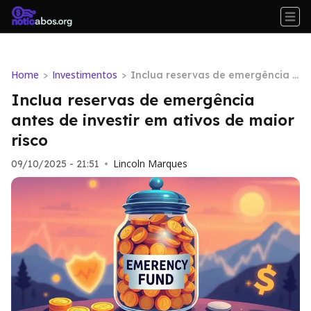
Home
Investimentos
>
>
Inclua reservas de emergência a
ntes de investir em ativos de mai
Inclua reservas de emergência
or risco
antes de investir em ativos de maior
risco
Lincoln Marques
09/10/2025 - 21:51
•