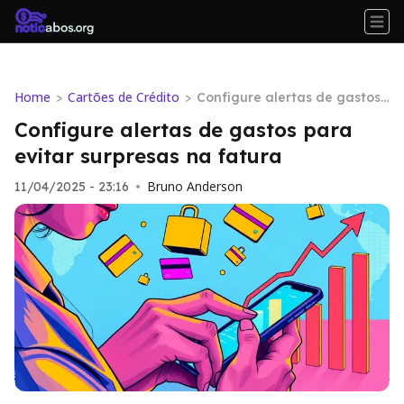
Home
Cartões de Crédito
>
>
Configure alertas de gastos
para evitar surpresas na fatu
Configure alertas de gastos para
ra
evitar surpresas na fatura
Bruno Anderson
11/04/2025 - 23:16
•