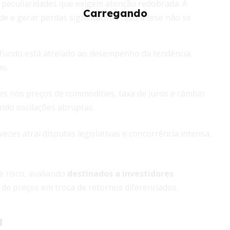
peculiaridades que exigem atenção redobrada. A
e e gerar perdas significativas caso a tese não se
fundo está atrelado ao desempenho da tendência,
s.
es nos preços de commodities, taxa de juros e câmbio
ndo oscilações abruptas.
ezes atrai disputas legislativas e concorrência intensa,
e risco, avaliando
destinados a investidores
 de preços em troca de retornos diferenciados.
a