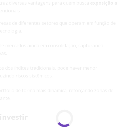
 traz diversas vantagens para quem busca
exposição a
encionais:
sas de diferentes setores que operam em função de
ecnologia.
 de mercados ainda em consolidação, capturando
vas.
os dos índices tradicionais, pode haver menor
zindo riscos sistêmicos.
ortfólio de forma mais dinâmica, reforçando zonas de
ante.
investir