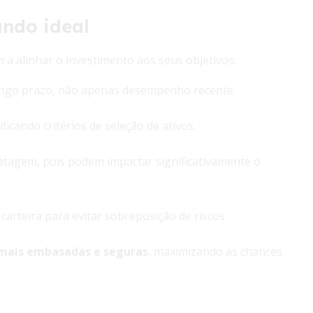
undo ideal
a alinhar o investimento aos seus objetivos:
o longo prazo, não apenas desempenho recente.
ficando critérios de seleção de ativos.
retagem, pois podem impactar significativamente o
arteira para evitar sobreposição de riscos.
 mais embasadas e seguras
, maximizando as chances