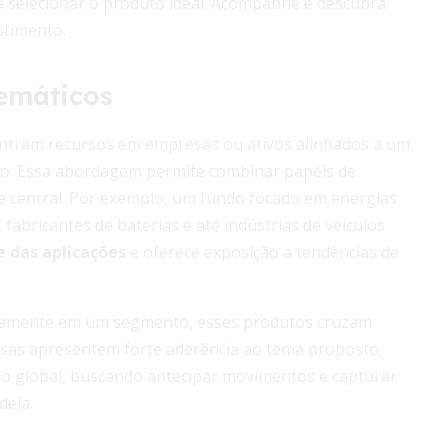
ra selecionar o produto ideal. Acompanhe e descubra
stimento.
temáticos
entram recursos em empresas ou ativos alinhados a um
ico. Essa abordagem permite combinar papéis de
e central. Por exemplo, um fundo focado em energias
fabricantes de baterias e até indústrias de veículos
e das aplicações
e oferece exposição a tendências de
ritamente em um segmento, esses produtos cruzam
resas apresentem forte aderência ao tema proposto.
ão global, buscando antecipar movimentos e capturar
deia.