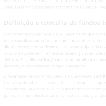
gestão, riscos, performance histórica e dicas práticas pa
como esses fundos podem transformar sua visão de inve
Definição e conceito de fundos 
Fundos temáticos são veículos de investimento que conc
tema específico, sem se limitar a um único setor econôm
diferentes segmentos, desde que todos participem da tes
renováveis pode reunir empresas de energia solar, eólica, 
elétricos.
Essa diversificação por tema amplia o alcanc
mercado, muitas vezes em estágio emergente.
Diferentemente dos fundos setoriais, que investem est
fronteiras de setores e até de países, desde que as emp
Essa metodologia enfatiza a visão macro de transformaç
ganhos em múltiplas frentes relacionadas a uma grande i