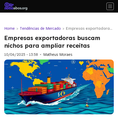
Home
Tendências de Mercado
>
>
Empresas exportadoras
buscam nichos para am
Empresas exportadoras buscam
pliar receitas
nichos para ampliar receitas
Matheus Moraes
10/06/2025 - 13:58
•