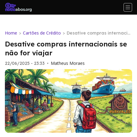
Home
Cartões de Crédito
>
>
Desative compras internacio
nais se não for viajar
Desative compras internacionais se
não for viajar
Matheus Moraes
22/06/2025 - 23:33
•