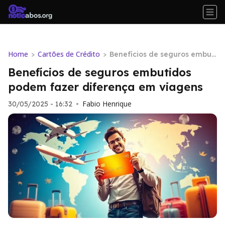
Home
Cartões de Crédito
>
>
Benefícios de seguros embuti
dos podem fazer diferença e
Benefícios de seguros embutidos
m viagens
podem fazer diferença em viagens
Fabio Henrique
30/05/2025 - 16:32
•