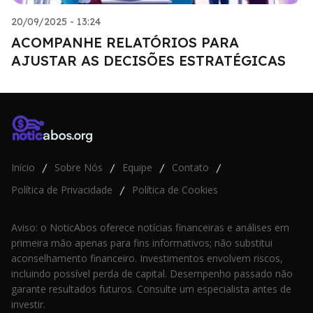
20/09/2025 - 13:24
ACOMPANHE RELATÓRIOS PARA
AJUSTAR AS DECISÕES ESTRATÉGICAS
Início
Sobre Nós
Equipe
Contato
/
/
/
/
Política de Privacidade
Política de Cookies
/
Aviso: o NoticAbos oferece notícias financeiras e análises em
primeira mão apenas para fins informativos; não substitui
aconselhamento financeiro. Investimentos envolvem riscos,
incluindo possível perda de capital. Desempenho passado não
garante resultados futuros. Consulte um especialista antes de
investir.