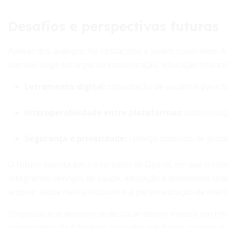
Desafios e perspectivas futuras
Apesar dos avanços, há obstáculos a serem superados. 
clientes exige esforços de comunicação, educação financei
Letramento digital:
capacitação de usuários para t
Interoperabilidade entre plataformas:
padronizaçã
Segurança e privacidade:
reforço contínuo de protoc
O futuro aponta para o conceito de OpenX, em que o comp
integrando serviços de saúde, educação e mobilidade ur
ampliar ainda mais a inclusão e a personalização de ofert
Empresas que desejam se destacar devem investir em infr
e programas de fidelidade baseados em dados, sempre g