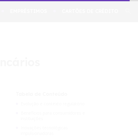
EMPRÉSTIMOS
CARTÕES DE CRÉDITO
ncários
Tabela de Conteúdo
Evolução e contexto regulatório
Benefícios para consumidores e
instituições
Inovações tecnológicas
impulsionadoras