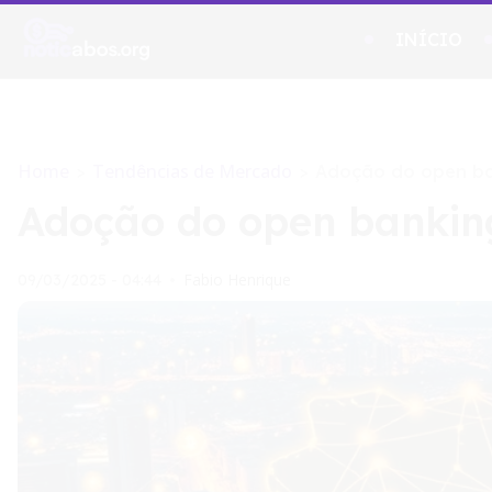
INÍCIO
Home
Tendências de Mercado
>
>
Adoção do open ba
Adoção do open banking
Fabio Henrique
09/03/2025 - 04:44
•