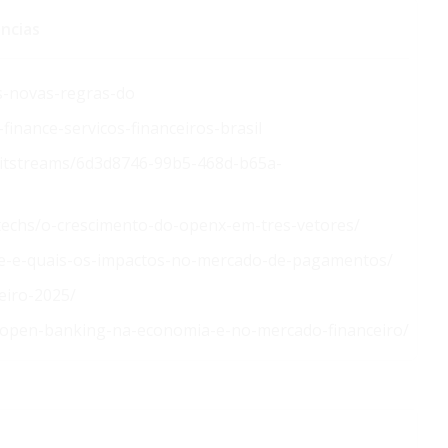
ncias
s-novas-regras-do
nance-servicos-financeiros-brasil
e/bitstreams/6d3d8746-99b5-468d-b65a-
intechs/o-crescimento-do-openx-em-tres-vetores/
-e-e-quais-os-impactos-no-mercado-de-pagamentos/
eiro-2025/
o-open-banking-na-economia-e-no-mercado-financeiro/