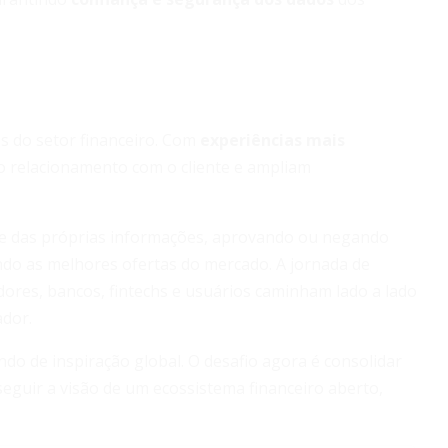
s do setor financeiro. Com
experiências mais
m o relacionamento com o cliente e ampliam
le das próprias informações, aprovando ou negando
do as melhores ofertas do mercado. A jornada de
ores, bancos, fintechs e usuários caminham lado a lado
ador.
ndo de inspiração global. O desafio agora é consolidar
eguir a visão de um ecossistema financeiro aberto,