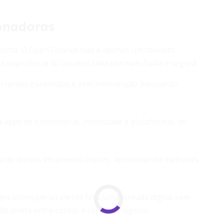
onadoras
ponta. O Open Finance não é apenas um conceito
a experiência do usuário cada vez mais fluida e segura.
rentes garantidos e sem intervenção manual do
 a apps de e-commerce, mobilidade e plataformas de
a de dívidas em poucos cliques, aproveitando melhores
s ofereçam ao cliente final uma jornada digital sem
 direta entre contas e carteiras digitais.