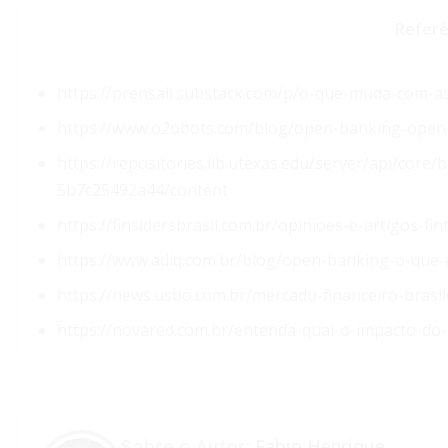
Referê
https://prensali.substack.com/p/o-que-muda-com-a
https://www.o2obots.com/blog/open-banking-open-fi
https://repositories.lib.utexas.edu/server/api/cor
5b7c25492a44/content
https://finsidersbrasil.com.br/opinioes-e-artigos-f
https://www.adiq.com.br/blog/open-banking-o-que
https://news.usbo.com.br/mercado-financeiro-brasil
https://novared.com.br/entenda-qual-o-impacto-d
Fabio Henrique
Sobre o Autor: