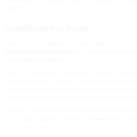
usuários.
Considerações finais
A adoção do Open Banking no Brasil redefine as fronteira
integradas e personalizadas
, as instituições redefine
oportunidades de negócio.
Para os consumidores, a chave está em assumir o contro
compartilhamentos conforme a necessidade, e aproveitan
transformação do Open Finance é conjunta: regulamentad
para construir um sistema mais inclusivo, eficiente e inov
Em 2025, o Brasil alcança maturidade nesse modelo, servi
as conquistas, superar as barreiras remanescentes e pers
colaborativo e centrado no usuário.