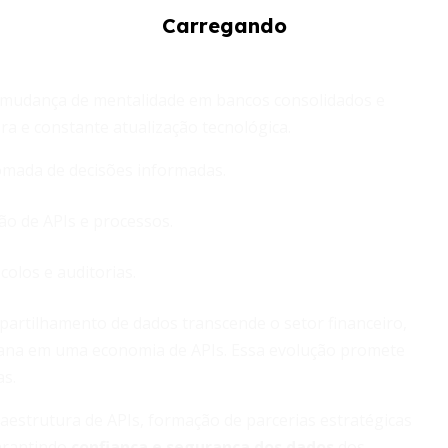
A mudança de mentalidade em bancos consolidados e
ra e constante atualização tecnológica.
omada de decisões informadas.
o de APIs e processos.
olos e auditorias.
artilhamento de dados transcende o setor financeiro,
bana em uma economia de APIs. Essa evolução promete
as.
aestrutura de APIs, formação de parcerias estratégicas
arantindo
confiança e segurança dos dados
dos