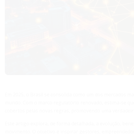
Em 2025, o Brasil se consolida como um dos mercados m
mundo. Com o marco regulatório renovado, estima-se q
cobertos pelas novas regras, promovendo uma verdadeira
Este artigo explora, de forma detalhada, a evolução, bene
movimento. O objetivo é inspirar gestores, empreendedo