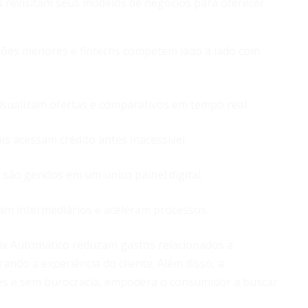
s revisitam seus modelos de negócios para oferecer
ições menores e fintechs competem lado a lado com
visualizam ofertas e comparativos em tempo real.
 acessam crédito antes inacessível.
são geridos em um único painel digital.
am intermediários e aceleram processos.
ix Automático reduzam gastos relacionados a
ando a experiência do cliente. Além disso, a
ples e sem burocracia, empodera o consumidor a buscar