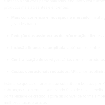
e acesso a soluções personalizadas, enquanto instituiçõe
produtos mais atraentes e eficientes.
Mais concorrência e inovação no mercado:
institu
grandes bancos.
Redução das assimetrias de informação:
clientes 
Inclusão financeira ampliada:
autônomos e informais
Centralização de serviços:
várias contas e produtos 
Custos operacionais reduzidos:
APIs abertas elimin
Estima-se que as empresas que substituem boletos por P
cobranças recorrentes, otimizando fluxo de caixa e melhor
portabilidade de crédito, agora disponível de forma sim
melhores taxas e prazos.