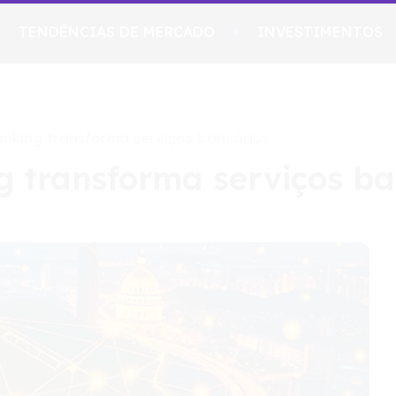
TENDÊNCIAS DE MERCADO
INVESTIMENTOS
nking transforma serviços bancários
 transforma serviços ba