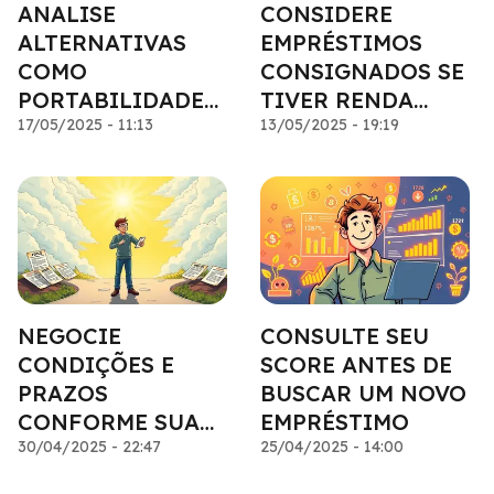
ANALISE
CONSIDERE
ALTERNATIVAS
EMPRÉSTIMOS
COMO
CONSIGNADOS SE
PORTABILIDADE
TIVER RENDA
OU
17/05/2025 - 11:13
FIXA
13/05/2025 - 19:19
RENEGOCIAÇÃO
NEGOCIE
CONSULTE SEU
CONDIÇÕES E
SCORE ANTES DE
PRAZOS
BUSCAR UM NOVO
CONFORME SUA
EMPRÉSTIMO
CAPACIDADE DE
30/04/2025 - 22:47
25/04/2025 - 14:00
PAGAMENTO